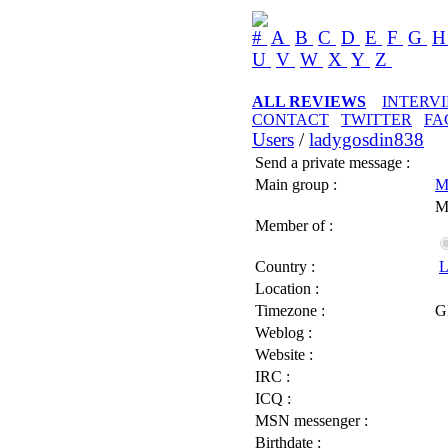
#
A
B
C
D
E
F
G
U
V
W
X
Y
Z
ALL REVIEWS
INTERV
CONTACT
TWITTER
FA
Users
/
ladygosdin838
Send a private message :
Main group :
M
M
Member of :
Country :
L
Location :
Timezone :
G
Weblog :
Website :
IRC :
ICQ :
MSN messenger :
Birthdate :