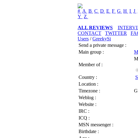
#
A
B
C
D
E
F
G
H
I
J
Y
Z
ALL REVIEWS
INTERV
CONTACT
TWITTER
FA
Users
/
GreekySi
Send a private message :
Main group :
M
M
Member of :
Country :
S
Location :
Timezone :
G
Weblog :
Website :
IRC :
ICQ :
MSN messenger :
Birthdate :