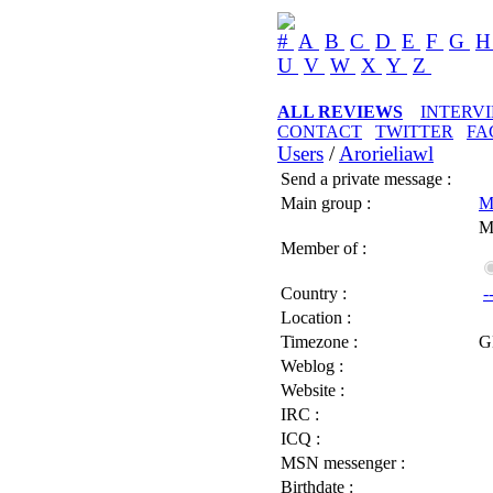
#
A
B
C
D
E
F
G
U
V
W
X
Y
Z
ALL REVIEWS
INTERV
CONTACT
TWITTER
FA
Users
/
Arorieliawl
Send a private message :
Main group :
M
M
Member of :
Country :
-
Location :
Timezone :
G
Weblog :
Website :
IRC :
ICQ :
MSN messenger :
Birthdate :