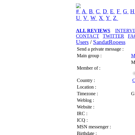
#
A
B
C
D
E
F
G
U
V
W
X
Y
Z
ALL REVIEWS
INTERV
CONTACT
TWITTER
FA
Users
/
SandatRooess
Send a private message :
Main group :
M
M
Member of :
Country :
C
Location :
Timezone :
G
Weblog :
Website :
IRC :
ICQ :
MSN messenger :
Birthdate :