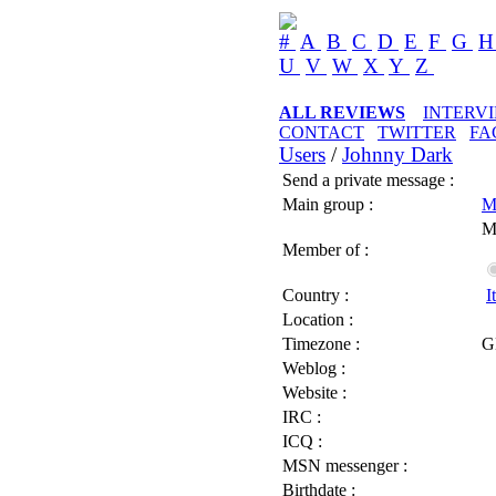
#
A
B
C
D
E
F
G
U
V
W
X
Y
Z
ALL REVIEWS
INTERV
CONTACT
TWITTER
FA
Users
/
Johnny Dark
Send a private message :
Main group :
M
M
Member of :
Country :
I
Location :
Timezone :
G
Weblog :
Website :
IRC :
ICQ :
MSN messenger :
Birthdate :