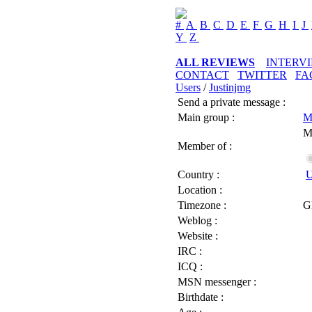
#
A
B
C
D
E
F
G
H
I
J
Y
Z
ALL REVIEWS
INTERV
CONTACT
TWITTER
FA
Users
/
Justinjmg
Send a private message :
Main group :
M
M
Member of :
Country :
U
Location :
Timezone :
G
Weblog :
Website :
IRC :
ICQ :
MSN messenger :
Birthdate :