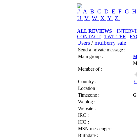
#
A
B
C
D
E
F
G
U
V
W
X
Y
Z
ALL REVIEWS
INTERV
CONTACT
TWITTER
FA
Users
/
mulberry sale
Send a private message :
Main group :
M
M
Member of :
Country :
C
Location :
Timezone :
G
Weblog :
Website :
IRC :
ICQ :
MSN messenger :
Birthdate :