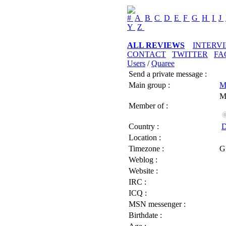
#
A
B
C
D
E
F
G
H
I
J
Y
Z
ALL REVIEWS
INTERV
CONTACT
TWITTER
FA
Users
/
Quaree
Send a private message :
Main group :
M
M
Member of :
Country :
D
Location :
Timezone :
G
Weblog :
Website :
IRC :
ICQ :
MSN messenger :
Birthdate :