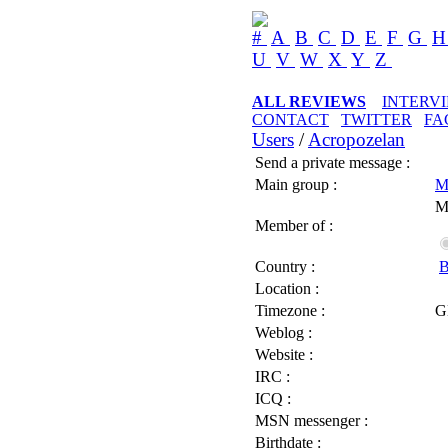
#
A
B
C
D
E
F
G
U
V
W
X
Y
Z
ALL REVIEWS
INTERV
CONTACT
TWITTER
FA
Users
/
Acropozelan
Send a private message :
Main group :
M
M
Member of :
Country :
B
Location :
Timezone :
G
Weblog :
Website :
IRC :
ICQ :
MSN messenger :
Birthdate :