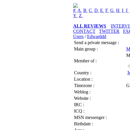
#
A
B
C
D
E
F
G
H
I
J
Y
Z
ALL REVIEWS
INTERV
CONTACT
TWITTER
FA
Users
/
Edwarddd
Send a private message :
Main group :
M
M
Member of :
Country :
M
Location :
Timezone :
G
Weblog :
Website :
IRC :
ICQ :
MSN messenger :
Birthdate :