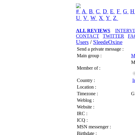
#
A
B
C
D
E
F
G
U
V
W
X
Y
Z
ALL REVIEWS
INTERV
CONTACT
TWITTER
FA
Users
/
SleedeOxine
Send a private message :
Main group :
M
M
Member of :
Country :
I
Location :
Timezone :
G
Weblog :
Website :
IRC :
ICQ :
MSN messenger :
Birthdate :