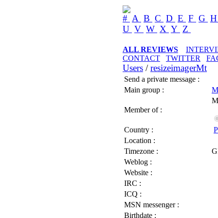
#
A
B
C
D
E
F
G
U
V
W
X
Y
Z
ALL REVIEWS
INTERV
CONTACT
TWITTER
FA
Users
/
resizeimagerMt
Send a private message :
Main group :
M
M
Member of :
Country :
P
Location :
Timezone :
G
Weblog :
Website :
IRC :
ICQ :
MSN messenger :
Birthdate :