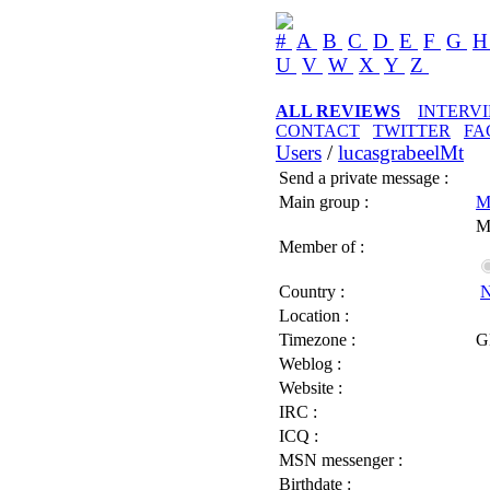
#
A
B
C
D
E
F
G
U
V
W
X
Y
Z
ALL REVIEWS
INTERV
CONTACT
TWITTER
FA
Users
/
lucasgrabeelMt
Send a private message :
Main group :
M
M
Member of :
Country :
N
Location :
Timezone :
G
Weblog :
Website :
IRC :
ICQ :
MSN messenger :
Birthdate :