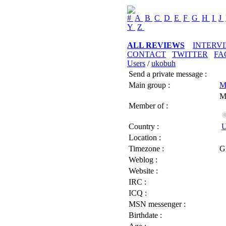
#
A
B
C
D
E
F
G
H
I
J
Y
Z
ALL REVIEWS
INTERV
CONTACT
TWITTER
FA
Users
/
ukobuh
Send a private message :
Main group :
M
M
Member of :
Country :
U
Location :
Timezone :
G
Weblog :
Website :
IRC :
ICQ :
MSN messenger :
Birthdate :