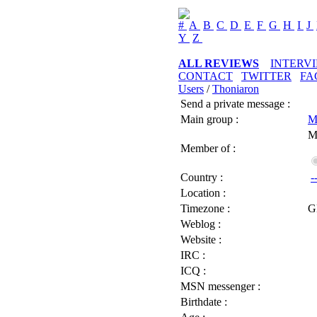
#
A
B
C
D
E
F
G
H
I
J
Y
Z
ALL REVIEWS
INTERV
CONTACT
TWITTER
FA
Users
/
Thoniaron
Send a private message :
Main group :
M
M
Member of :
Country :
-
Location :
Timezone :
G
Weblog :
Website :
IRC :
ICQ :
MSN messenger :
Birthdate :