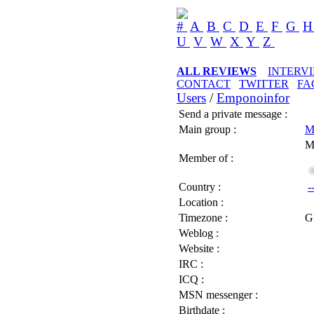
#
A
B
C
D
E
F
G
U
V
W
X
Y
Z
ALL REVIEWS
INTERV
CONTACT
TWITTER
FA
Users
/
Emponoinfor
Send a private message :
Main group :
M
M
Member of :
Country :
-
Location :
Timezone :
G
Weblog :
Website :
IRC :
ICQ :
MSN messenger :
Birthdate :