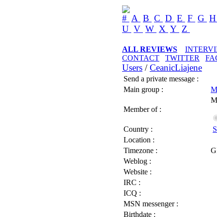
#
A
B
C
D
E
F
G
U
V
W
X
Y
Z
ALL REVIEWS
INTERV
CONTACT
TWITTER
FA
Users
/
CeanicLiajene
Send a private message :
Main group :
M
M
Member of :
Country :
S
Location :
Timezone :
G
Weblog :
Website :
IRC :
ICQ :
MSN messenger :
Birthdate :