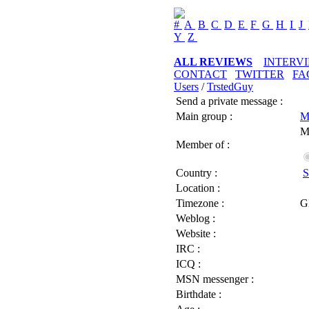
#
A
B
C
D
E
F
G
H
I
J
Y
Z
ALL REVIEWS
INTERV
CONTACT
TWITTER
FA
Users
/
TrstedGuy
Send a private message :
Main group :
M
M
Member of :
Country :
S
Location :
Timezone :
G
Weblog :
Website :
IRC :
ICQ :
MSN messenger :
Birthdate :