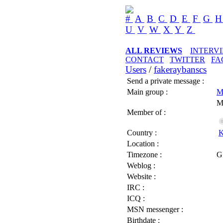
#
A
B
C
D
E
F
G
U
V
W
X
Y
Z
ALL REVIEWS
INTERV
CONTACT
TWITTER
FA
Users
/
fakeraybanscs
Send a private message :
Main group :
M
M
Member of :
Country :
K
Location :
Timezone :
G
Weblog :
Website :
IRC :
ICQ :
MSN messenger :
Birthdate :